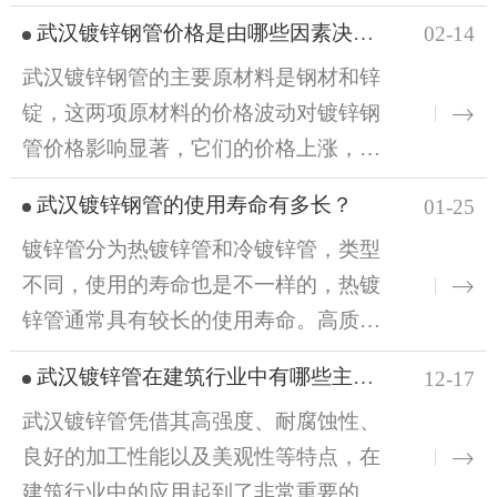
锌板连接正极，接通电源后，利用电流使锌离子在
武汉镀锌钢管价格是由哪些因素决定的
02-14
钢管表面沉积一层锌。二、镀层厚度1、热镀锌钢
武汉镀锌钢管的主要原材料是钢材和锌
管：镀层较厚，通常为50-100微米。2、电镀锌钢
锭，这两项原材料的价格波动对镀锌钢
管：镀层较薄，通常为5-30微米。三、耐腐蚀性能
管价格影响显著，它们的价格上涨，镀
和机械性能1、耐腐蚀性：热镀锌钢管的锌层厚，合
锌钢管价格也会随之上升；镀锌工艺有
金层与纯锌层、钢管基体融为一体，耐腐蚀能力
武汉镀锌钢管的使用寿命有多长？
01-25
热镀锌和冷镀锌之分。热镀锌层厚，耐
强；电镀锌钢管锌层较薄，锌层与钢管基体独立分
镀锌管分为热镀锌管和冷镀锌管，类型
腐蚀性强，生产工艺相对复杂，成本较
层，容易脱落，耐腐蚀性能较差。2、镀层结合力：
不同，使用的寿命也是不一样的，热镀
高，价格也比冷镀锌钢管高。冷镀锌工
热镀锌钢管的镀层与基体形成冶金结合，结合力
锌管通常具有较长的使用寿命。高质量
艺相对简单，成本较低，但耐腐蚀性不
强，在受到外力冲击或摩擦时，镀层不易剥落；电
的热镀锌工艺可以确保锌层均匀、牢固
如热镀锌，价格也相对较低。镀锌钢管
镀锌钢管的镀层与基体结合力相对较弱，外力作用
武汉镀锌管在建筑行业中有哪些主要用途？
12-17
地附着在钢管表面，从而提高其抗腐蚀
的规格尺寸和质量标准也是影响其价格
下易出现剥落现象。1、四、价格方面热镀锌钢管生
武汉镀锌管凭借其高强度、耐腐蚀性、
性能。在常规的使用环境下，如普通的
的另一个关键的因素，镀锌钢管的直
产工艺复杂...
良好的加工性能以及美观性等特点，在
建筑给排水系统，热镀锌管的使用年限
径、壁厚等规格不同，价格也不同。一
建筑行业中的应用起到了非常重要的作