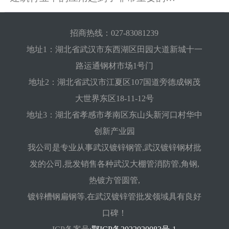
可以达到20年以上，甚至更久。一些资
般来说，直径越大、壁厚越厚，生产所
用，一、承重与支撑结构镀锌管因其高
料显示，在良好的使用和维护条件下，
需的原材料越多，加工难度也越大，价
强度特性，常被用于建筑中的梁柱和屋
热镀锌管的使用寿命可以达到50年或更
招商热线：027-83081239
格也就越高产品的质量标准包括镀锌层
架等承重结构，能够承受较大的载荷，
长。然而，如果镀锌层质量不佳或使用
地址1：湖北省武汉市东西湖区田园大道新城十一
厚度、钢管的力学性能等。符合更高质
同时耐腐蚀性能保证了结构在恶劣环境
环境恶劣，其使用寿命可能会缩短。冷
路运通钢材市场1号门
量标准的镀锌钢管，生产过程中的质量
下的长期稳定性。二、管道系统镀锌管
镀锌管的抗腐蚀性能相对较差，使用寿
地址2：湖北省武汉市江夏区107国道旁德成钢茂
控制更严格，检测成本也更高，价格自
具有良好的耐腐蚀性，能够有效防止管
命也较短。一般来说，冷镀锌管在使用
大世界东区18-11-12号
然也会更高。最后是运输成本，运输距
内生锈，从而保证生活用水的质量，在
1年左右就可能开始生锈，使用年限通
地址3：湖北省孝感市孝南区东山头新河口村华中
离越远，成本越高，海运、铁路、公路
建筑消防系统中，镀锌管是消防水管的
常为2~3年。镀锌管的使用寿命还可能
创新产业园
等不同运输方式成本不同。我公司是一
常用材料。它能够承受一定的压力，确
受到安装方法、管道尺寸以及使用过程
我公司是专业从事武汉镀锌钢管,武汉镀锌钢材批
家专业从事武汉镀锌钢管及武汉镀锌钢
保在火灾发生时，消防用水可以迅速、
中的物理损伤等因素的影响。不合理的
发的公司,批发销售各种武汉大棚管消防管,角钢,
材批发的武汉镀锌管厂家,公司产品主
稳定地通过管道输送到消防设备，如消
安装或密封不严会导致水管内部积存污
热镀方管圆管,
要包括武汉大棚管消防管,武汉热镀方
火栓、喷淋头。因为火灾现场的环境较
垢，加速水管腐蚀；而外径较小的镀锌
镀锌槽钢扁钢等,在武汉镀锌管批发领域具有良好
管圆管角铁,武汉镀锌槽钢扁钢,工字钢
为恶劣，镀锌管的耐腐蚀性有助于维持
管由于表面积相对较小，更容易受到氧
口碑！
H型钢,规格齐全,库存充足,欢迎选购！
消防系统的长期有效性。三、防护结构