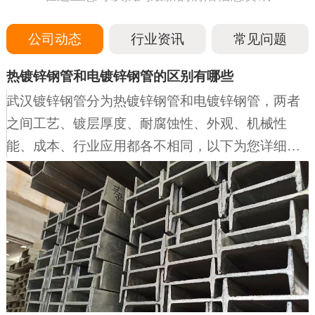
公司动态
行业资讯
常见问题
热镀锌钢管和电镀锌钢管的区别有哪些
武汉镀锌钢管分为热镀锌钢管和电镀锌钢管，两者
之间工艺、镀层厚度、耐腐蚀性、外观、机械性
能、成本、行业应用都各不相同，以下为您详细说
明一、工艺方面1、热镀锌钢管：先将钢管进行酸洗
以去除表面的氧化铁，然后通过氯化铵或氯化锌水
溶液等进行清洗，再送入温度约 450℃的热浸镀槽
中，使钢管基体与熔融的镀液发生复杂的物理、化
学反应，形成锌 - 铁合金层。2、电镀锌钢管：利用
电解设备，将经过除油、酸洗后的钢管放入成分为
锌盐的溶液中并连接电解设备的负极，在对面放置