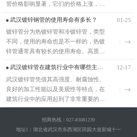
管价格影响显著，它们的价格上涨，镀
和机械性能1、耐腐蚀性：热镀锌钢管的锌层厚，合
锌钢管价格也会随之上升；镀锌工艺有
金层与纯锌层、钢管基体融为一体，耐腐蚀能力
武汉镀锌钢管的使用寿命有多长？
01-25
热镀锌和冷镀锌之分。热镀锌层厚，耐
强；电镀锌钢管锌层较薄，锌层与钢管基体独立分
镀锌管分为热镀锌管和冷镀锌管，类型
腐蚀性强，生产工艺相对复杂，成本较
层，容易脱落，耐腐蚀性能较差。2、镀层结合力：
不同，使用的寿命也是不一样的，热镀
高，价格也比冷镀锌钢管高。冷镀锌工
热镀锌钢管的镀层与基体形成冶金结合，结合力
锌管通常具有较长的使用寿命。高质量
艺相对简单，成本较低，但耐腐蚀性不
强，在受到外力冲击或摩擦时，镀层不易剥落；电
的热镀锌工艺可以确保锌层均匀、牢固
如热镀锌，价格也相对较低。镀锌钢管
镀锌钢管的镀层与基体结合力相对较弱，外力作用
武汉镀锌管在建筑行业中有哪些主要用途？
12-17
地附着在钢管表面，从而提高其抗腐蚀
的规格尺寸和质量标准也是影响其价格
下易出现剥落现象。1、四、价格方面热镀锌钢管生
武汉镀锌管凭借其高强度、耐腐蚀性、
性能。在常规的使用环境下，如普通的
的另一个关键的因素，镀锌钢管的直
产工艺复杂...
良好的加工性能以及美观性等特点，在
建筑给排水系统，热镀锌管的使用年限
径、壁厚等规格不同，价格也不同。一
建筑行业中的应用起到了非常重要的作
可以达到20年以上，甚至更久。一些资
般来说，直径越大、壁厚越厚，生产所
用，一、承重与支撑结构镀锌管因其高
料显示，在良好的使用和维护条件下，
需的原材料越多，加工难度也越大，价
强度特性，常被用于建筑中的梁柱和屋
热镀锌管的使用寿命可以达到50年或更
招商热线：027-83081239
格也就越高产品的质量标准包括镀锌层
架等承重结构，能够承受较大的载荷，
长。然而，如果镀锌层质量不佳或使用
地址1：湖北省武汉市东西湖区田园大道新城十一
厚度、钢管的力学性能等。符合更高质