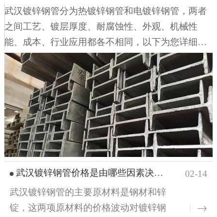
武汉镀锌钢管分为热镀锌钢管和电镀锌钢管，两者
之间工艺、镀层厚度、耐腐蚀性、外观、机械性
能、成本、行业应用都各不相同，以下为您详细说
明一、工艺方面1、热镀锌钢管：先将钢管进行酸洗
以去除表面的氧化铁，然后通过氯化铵或氯化锌水
溶液等进行清洗，再送入温度约 450℃的热浸镀槽
中，使钢管基体与熔融的镀液发生复杂的物理、化
学反应，形成锌 - 铁合金层。2、电镀锌钢管：利用
电解设备，将经过除油、酸洗后的钢管放入成分为
锌盐的溶液中并连接电解设备的负极，在对面放置
锌板连接正极，接通电源后，利用电流使锌离子在
武汉镀锌钢管价格是由哪些因素决定的
02-14
钢管表面沉积一层锌。二、镀层厚度1、热镀锌钢
武汉镀锌钢管的主要原材料是钢材和锌
管：镀层较厚，通常为50-100微米。2、电镀锌钢
锭，这两项原材料的价格波动对镀锌钢
管：镀层较薄，通常为5-30微米。三、耐腐蚀性能